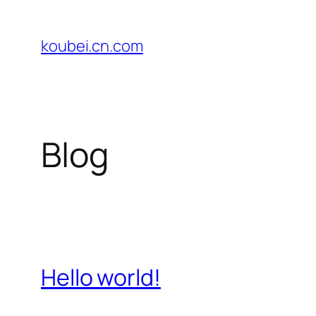
Chuyển
đến
koubei.cn.com
phần
nội
dung
Blog
Hello world!